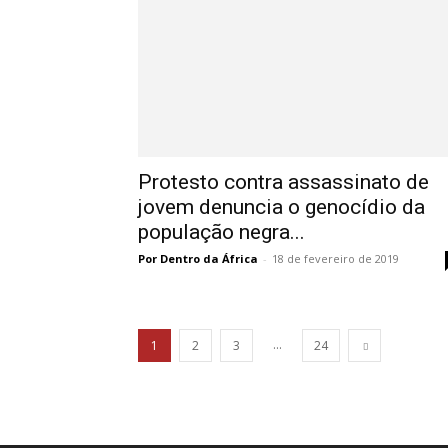
Protesto contra assassinato de
jovem denuncia o genocídio da
população negra...
Por Dentro da África
-
18 de fevereiro de 2019
...
1
2
3
24