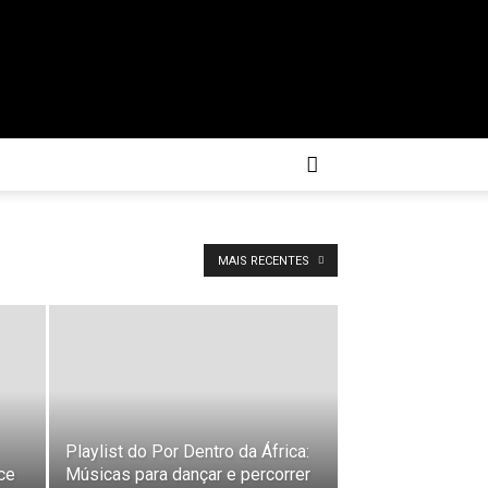
MAIS RECENTES
Playlist do Por Dentro da África:
ece
Músicas para dançar e percorrer