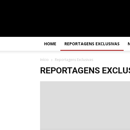
Por
dentro
da
África
HOME
REPORTAGENS EXCLUSIVAS
Início
Reportagens Exclusivas
REPORTAGENS EXCLU