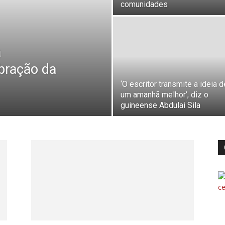
comunidades
a
bração da
‘O escritor transmite a ideia d
um amanhã melhor’, diz o
guineense Abdulai Sila