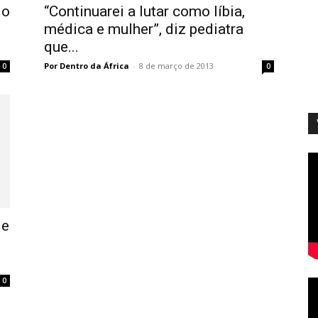
 o
“Continuarei a lutar como líbia,
médica e mulher”, diz pediatra
que...
Por Dentro da África
-
8 de março de 2013
0
0
 e
0