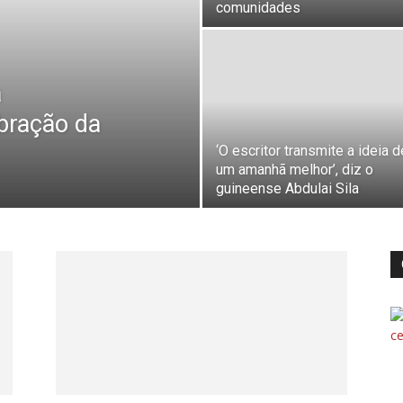
comunidades
a
bração da
‘O escritor transmite a ideia d
um amanhã melhor’, diz o
guineense Abdulai Sila