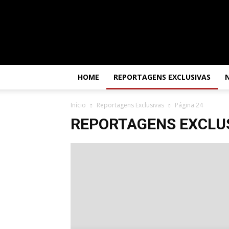
Por
dentro
da
África
HOME
REPORTAGENS EXCLUSIVAS
Início
Reportagens Exclusivas
Página 24
REPORTAGENS EXCLU