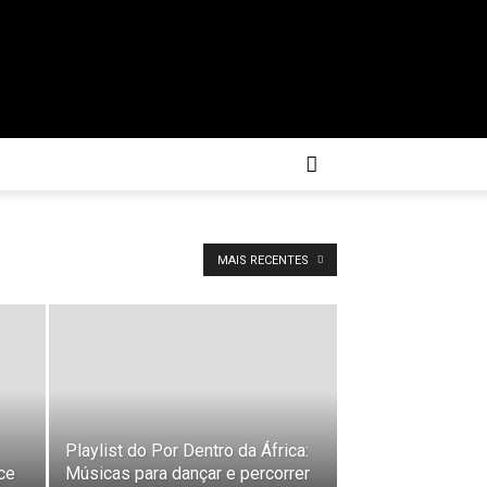
MAIS RECENTES
Playlist do Por Dentro da África:
ece
Músicas para dançar e percorrer