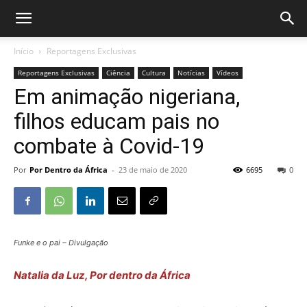
Início
Reportagens Exclusivas
Reportagens Exclusivas
Ciência
Cultura
Notícias
Vídeos
Em animação nigeriana,
filhos educam pais no
combate à Covid-19
Por
Por Dentro da África
-
23 de maio de 2020
6695
0
Funke e o pai – Divulgação
Natalia da Luz, Por dentro da África