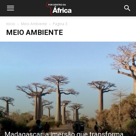
Início
Meio Ambiente
Página 3
MEIO AMBIENTE
Madagascar: a imersão que transforma