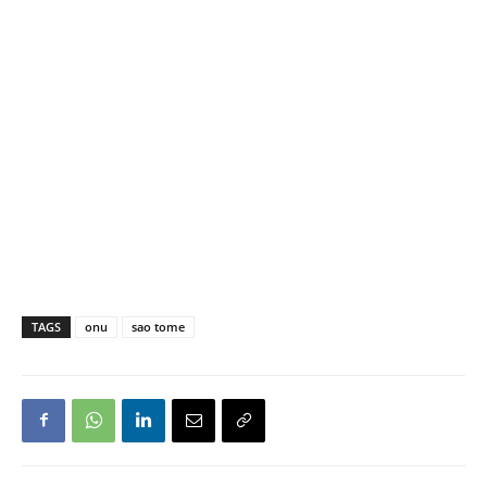
TAGS
onu
sao tome