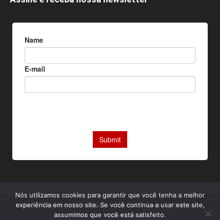
Nós utilizamos cookies para garantir que você tenha a melhor
experiência em nosso site. Se você continua a usar este site,
Home
Reportagens Exclusivas
Notícias
Livros
Camisas
assumimos que você está satisfeito.
Podcast
Quem somos