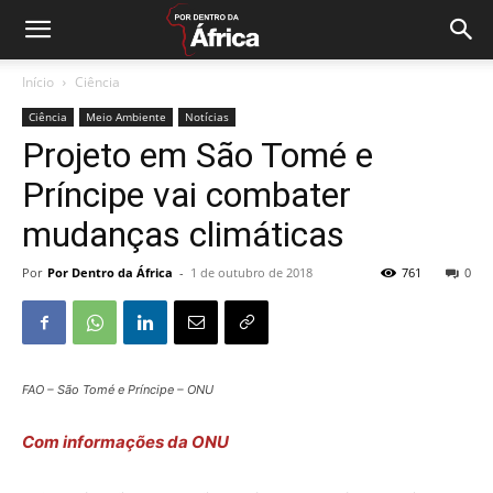
Início
Ciência
Ciência
Meio Ambiente
Notícias
Projeto em São Tomé e
Príncipe vai combater
mudanças climáticas
Por
Por Dentro da África
-
1 de outubro de 2018
761
0
FAO – São Tomé e Príncipe – ONU
Com informações da ONU