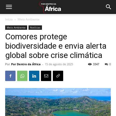
Início
Meio Ambiente
Meio Ambiente
Notícias
Comores protege
biodiversidade e envia alerta
global sobre crise climática
Por
Por Dentro da África
-
15 de agosto de 2025
3347
0