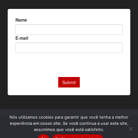
Nós utilizamos cookies para garantir que você tenha a melhor
Home
Reportagens Exclusivas
Notícias
Livros
Camisas
experiência em nosso site. Se você continua a usar este site,
assumimos que você está satisfeito.
Podcast
Quem somos