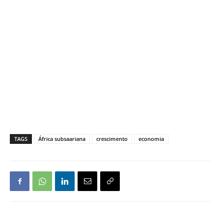
TAGS
África subsaariana
crescimento
economia