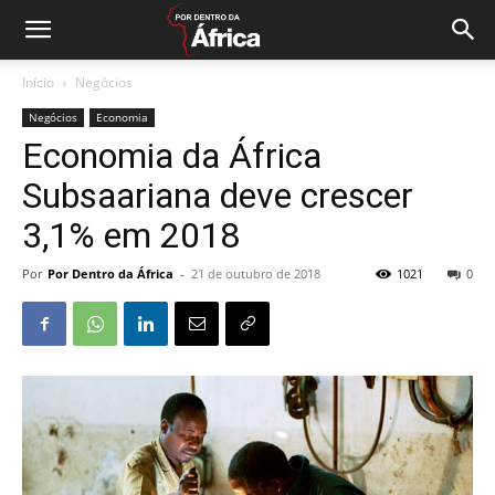
Início
Negócios
Negócios
Economia
Economia da África
Subsaariana deve crescer
3,1% em 2018
Por
Por Dentro da África
-
21 de outubro de 2018
1021
0