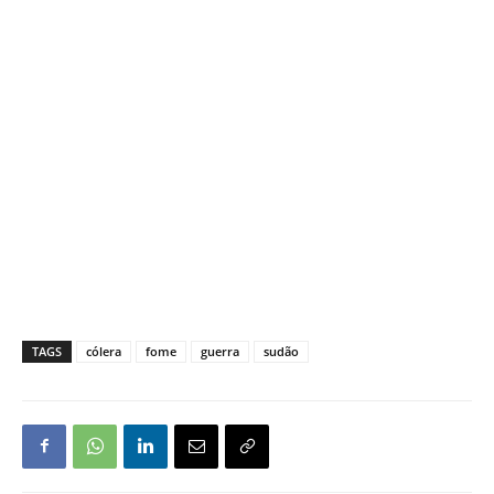
TAGS
cólera
fome
guerra
sudão