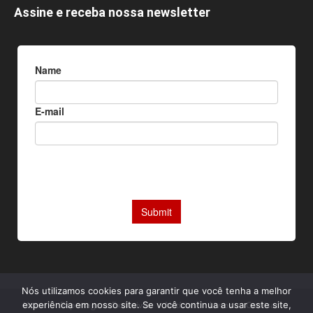
Assine e receba nossa newsletter
Nós utilizamos cookies para garantir que você tenha a melhor
Home
Reportagens Exclusivas
Notícias
Livros
Camisas
experiência em nosso site. Se você continua a usar este site,