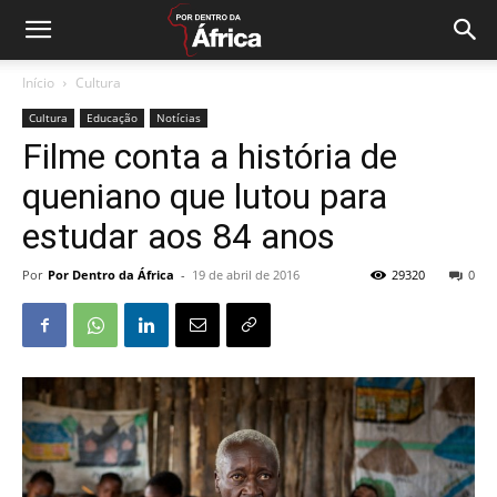
Início
Cultura
Cultura
Educação
Notícias
Filme conta a história de
queniano que lutou para
estudar aos 84 anos
Por
Por Dentro da África
-
19 de abril de 2016
29320
0