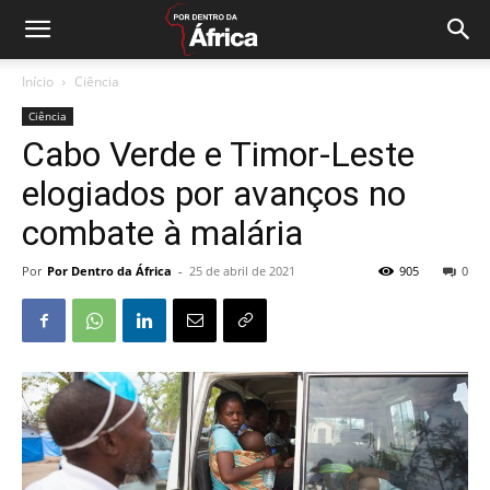
Início
Ciência
Ciência
Cabo Verde e Timor-Leste
elogiados por avanços no
combate à malária
Por
Por Dentro da África
-
25 de abril de 2021
905
0