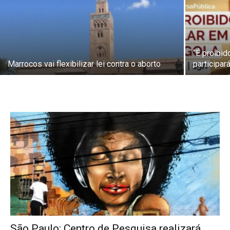
“É proibid
Marrocos vai flexibilizar lei contra o aborto
participar
São Paulo: Centro de Pesquisa realizará