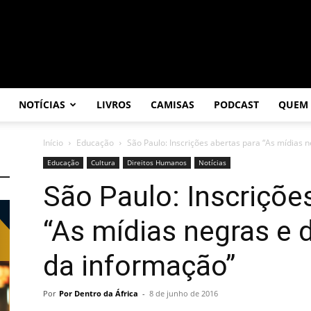
NOTÍCIAS
LIVROS
CAMISAS
PODCAST
QUEM
Início
Educação
São Paulo: Inscrições abertas para “As mídias
Educação
Cultura
Direitos Humanos
Notícias
São Paulo: Inscriçõe
“As mídias negras e
da informação”
Por
Por Dentro da África
-
8 de junho de 2016