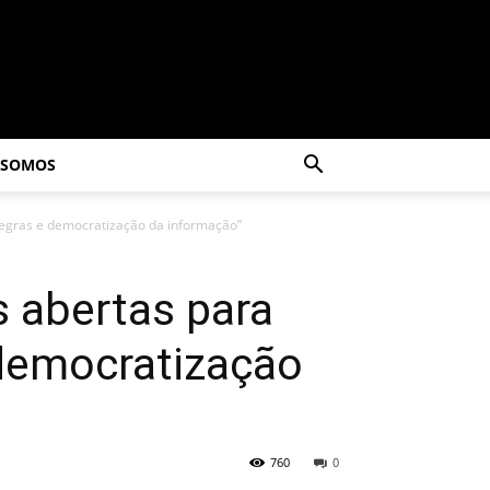
 SOMOS
 negras e democratização da informação”
s abertas para
 democratização
760
0