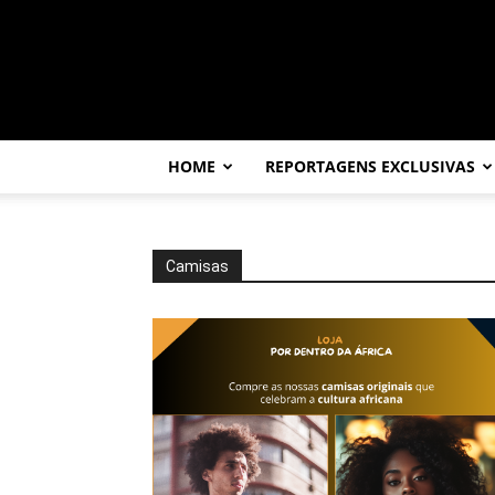
Por
dentro
da
África
HOME
REPORTAGENS EXCLUSIVAS
Camisas