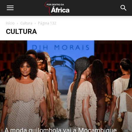
Início
Cultura
Página 132
CULTURA
A moda quilombola vai a Moçambique