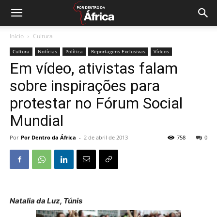
Início
Cultura
Cultura
Notícias
Política
Reportagens Exclusivas
Vídeos
Em vídeo, ativistas falam
sobre inspirações para
protestar no Fórum Social
Mundial
Por
Por Dentro da África
-
2 de abril de 2013
758
0
Natalia da Luz, Túnis