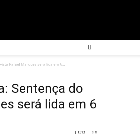
ista Rafael Marques será lida em 6...
a: Sentença do
es será lida em 6
1313
0