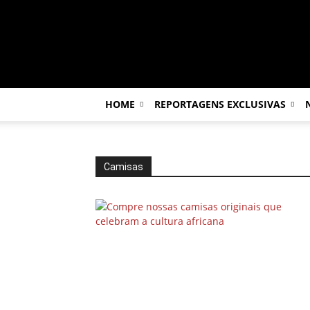
Por
dentro
da
África
HOME
REPORTAGENS EXCLUSIVAS
Camisas