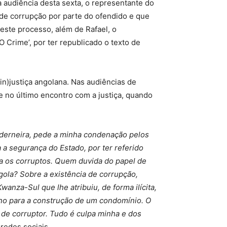
a audiência desta sexta, o representante do
de corrupção por parte do ofendido e que
este processo, além de Rafael, o
 Crime’, por ter republicado o texto de
in)justiça angolana. Nas audiências de
e no último encontro com a justiça, quando
ederneira, pede a minha condenação pelos
ra a segurança
do Estado, por ter referido
a os corruptos.
Quem duvida do papel de
gola? Sobre a existência de corrupção,
anza-Sul que lhe atribuiu, de forma ilícita,
reno para a construção de um condomínio. O
 de corruptor. Tudo é culpa minha e dos
 redes sociais.