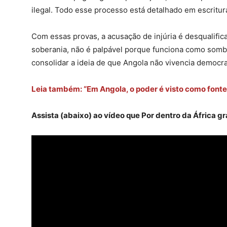
ilegal. Todo esse processo está detalhado em escritur
Com essas provas, a acusação de injúria é desqualifica
soberania, não é palpável porque funciona como sombr
consolidar a ideia de que Angola não vivencia democr
Leia também: “Em Angola, o poder é visto como fonte
Assista (abaixo) ao vídeo que Por dentro da África g