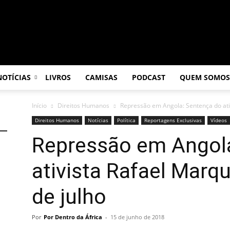
NOTÍCIAS
LIVROS
CAMISAS
PODCAST
QUEM SOMOS
Início
Direitos Humanos
Repressão em Angola: Sentença do ativ
Direitos Humanos
Notícias
Política
Reportagens Exclusivas
Vídeos
Repressão em Angol
ativista Rafael Marqu
de julho
Por
Por Dentro da África
-
15 de junho de 2018