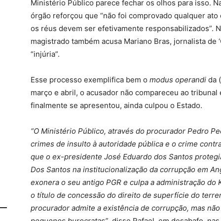
Ministério Público parece fechar os olhos para isso. N
órgão reforçou que “não foi comprovado qualquer ato 
os réus devem ser efetivamente responsabilizados”. N
magistrado também acusa Mariano Bras, jornalista de ‘O
“injúria”.
Esse processo exemplifica bem o
modus operandi
da (
março e abril, o acusador não compareceu ao tribunal 
finalmente se apresentou, ainda culpou o Estado.
“O Ministério Público, através do procurador Pedro P
crimes de insulto à autoridade pública e o crime cont
que o ex-presidente José Eduardo dos Santos protegi
Dos Santos na institucionalização da corrupção em An
exonera o seu antigo PGR e culpa a administração do Kw
o título de concessão do direito de superfície do ter
procurador admite a existência de corrupção, mas não
pequenos burocratas”
, disse Rafael, em desabafo, nas