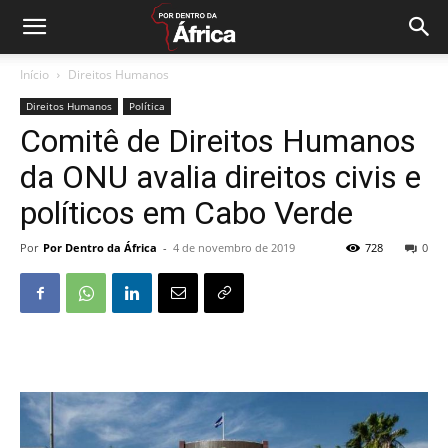
Início
Direitos Humanos
Direitos Humanos
Política
Comitê de Direitos Humanos
da ONU avalia direitos civis e
políticos em Cabo Verde
Por
Por Dentro da África
-
4 de novembro de 2019
728
0