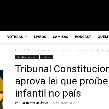
NOTÍCIAS
LIVROS
CAMISAS
PODCAST
QUEM
Início
Direitos Humanos
Tribunal Constitucional do Zimbábue ap
Direitos Humanos
Notícias
Tribunal Constituci
aprova lei que proíb
infantil no país
Por
Por Dentro da África
-
27 de janeiro de 2016