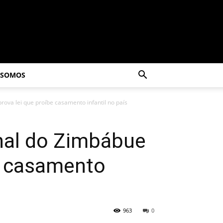
 SOMOS
rova lei que proíbe casamento infantil no país
onal do Zimbábue
e casamento
963
0