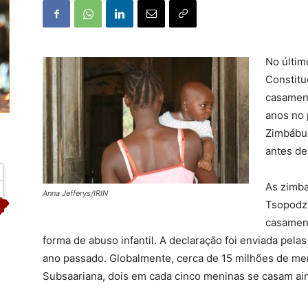
No últim
Constitu
casamen
anos no 
Zimbábue
antes de
As zimb
Anna Jefferys/IRIN
Tsopodzi
casamen
forma de abuso infantil. A declaração foi enviada pela
ano passado.
Globalmente, cerca de 15 milhões de men
Subsaariana, dois em cada cinco meninas se casam ai