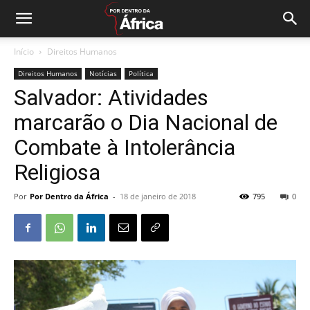
Início
Direitos Humanos
Direitos Humanos
Notícias
Política
Salvador: Atividades
marcarão o Dia Nacional de
Combate à Intolerância
Religiosa
Por
Por Dentro da África
-
18 de janeiro de 2018
795
0