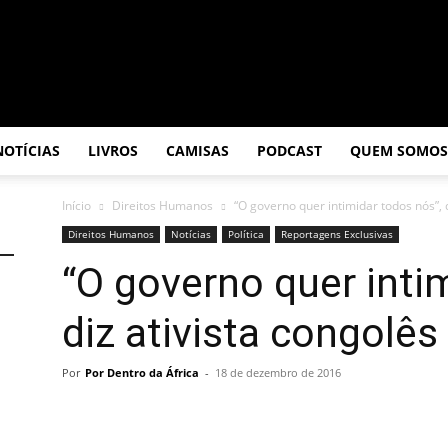
NOTÍCIAS
LIVROS
CAMISAS
PODCAST
QUEM SOMOS
Início
Direitos Humanos
“O governo quer intimidar todos nós”, d
Direitos Humanos
Notícias
Política
Reportagens Exclusivas
“O governo quer inti
diz ativista congolês
Por
Por Dentro da África
-
18 de dezembro de 2016