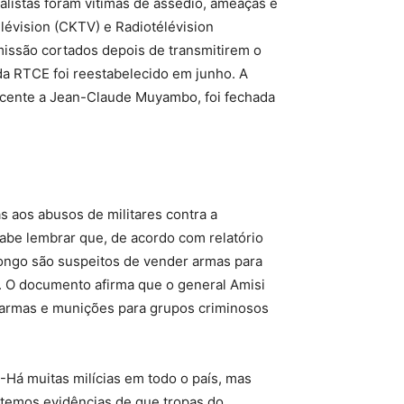
alistas foram vítimas de assédio, ameaças e
élévision (CKTV) e Radiotélévision
missão cortados depois de transmitirem o
da RTCE foi reestabelecido em junho. A
ncente a Jean-Claude Muyambo, foi fechada
s aos abusos de militares contra a
abe lembrar que, de acordo com relatório
ngo são suspeitos de vender armas para
. O documento afirma que o general Amisi
a armas e munições para grupos criminosos
-Há muitas milícias em todo o país, mas
temos evidências de que tropas do