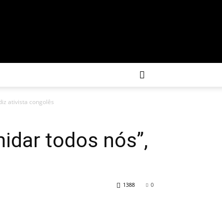
iz ativista congolês
midar todos nós”,
1388
0