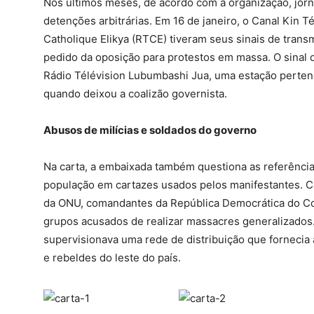
Nos últimos meses, de acordo com a organização, jorn
detenções arbitrárias. Em 16 de janeiro, o Canal Kin T
Catholique Elikya (RTCE) tiveram seus sinais de trans
pedido da oposição para protestos em massa. O sinal 
Rádio Télévision Lubumbashi Jua, uma estação perte
quando deixou a coalizão governista.
Abusos de milícias e soldados do governo
Na carta, a embaixada também questiona as referência
população em cartazes usados pelos manifestantes. C
da ONU, comandantes da República Democrática do Co
grupos acusados de realizar massacres generalizados
supervisionava uma rede de distribuição que forneci
e rebeldes do leste do país.