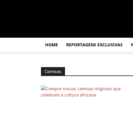
Por
dentro
da
África
HOME
REPORTAGENS EXCLUSIVAS
Camisas