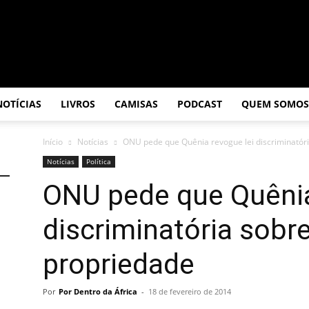
NOTÍCIAS
LIVROS
CAMISAS
PODCAST
QUEM SOMOS
Início
Notícias
ONU pede que Quênia revogue lei discriminatór
Notícias
Política
ONU pede que Quênia
discriminatória sob
propriedade
Por
Por Dentro da África
-
18 de fevereiro de 2014