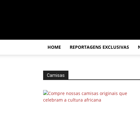
Por
dentro
da
África
HOME
REPORTAGENS EXCLUSIVAS
Camisas