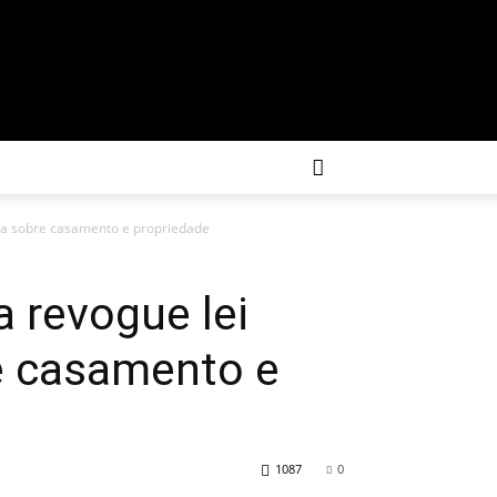
ia sobre casamento e propriedade
 revogue lei
re casamento e
1087
0