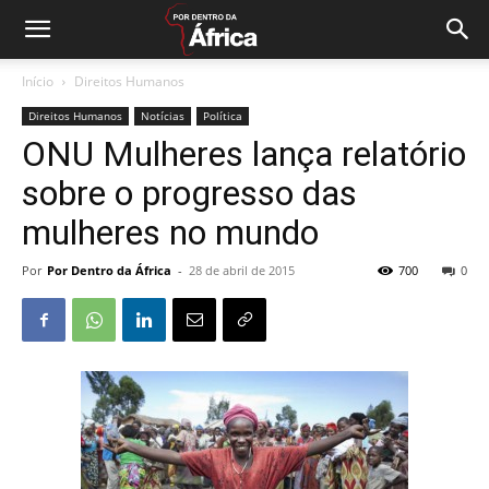
Início
Direitos Humanos
Direitos Humanos
Notícias
Política
ONU Mulheres lança relatório
sobre o progresso das
mulheres no mundo
Por
Por Dentro da África
-
28 de abril de 2015
700
0