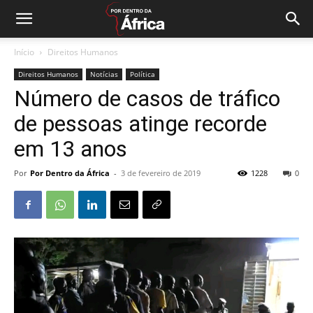
Início
Direitos Humanos
Direitos Humanos
Notícias
Política
Número de casos de tráfico
de pessoas atinge recorde
em 13 anos
Por
Por Dentro da África
-
3 de fevereiro de 2019
1228
0