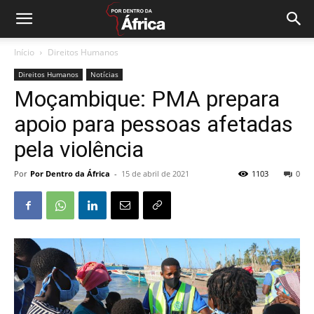
Início
Direitos Humanos
Direitos Humanos
Notícias
Moçambique: PMA prepara
apoio para pessoas afetadas
pela violência
Por
Por Dentro da África
-
15 de abril de 2021
1103
0