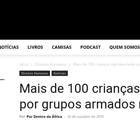
NOTÍCIAS
LIVROS
CAMISAS
PODCAST
QUEM SOMOS
Início
Direitos Humanos
Mais de 100 crianças são libertadas p
Direitos Humanos
Notícias
Mais de 100 crianças
por grupos armados 
Por
Por Dentro da África
-
29 de outubro de 2016