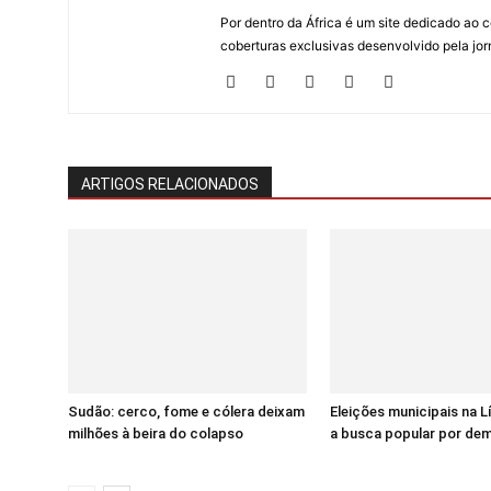
Por dentro da África é um site dedicado ao c
coberturas exclusivas desenvolvido pela jorn
ARTIGOS RELACIONADOS
Sudão: cerco, fome e cólera deixam
Eleições municipais na 
milhões à beira do colapso
a busca popular por de