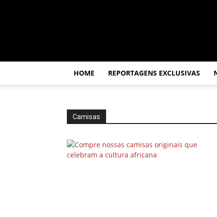
Por
dentro
da
África
HOME
REPORTAGENS EXCLUSIVAS
Camisas