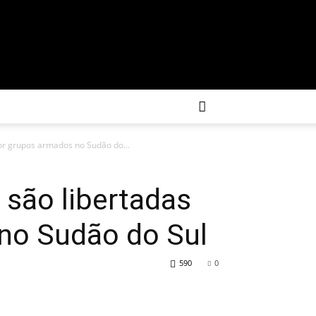
or grupos armados no Sudão do...
 são libertadas
no Sudão do Sul
590
0