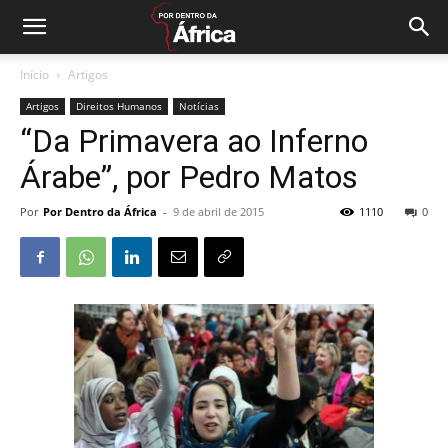
Início
Artigos
Artigos
Direitos Humanos
Notícias
“Da Primavera ao Inferno
Árabe”, por Pedro Matos
Por
Por Dentro da África
-
9 de abril de 2015
1110
0