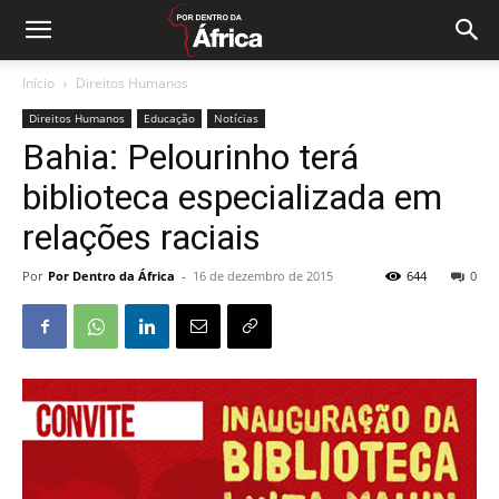
Início
Direitos Humanos
Direitos Humanos
Educação
Notícias
Bahia: Pelourinho terá
biblioteca especializada em
relações raciais
Por
Por Dentro da África
-
16 de dezembro de 2015
644
0