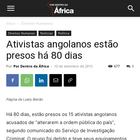
Início
Direitos Humanos
Direitos Humanos
Notícias
Política
Ativistas angolanos estão
presos há 80 dias
Por
Por Dentro da África
-
10 de setembro de 2015
677
0
Página de Luaty Beirão
Há 80 dias, estão presos os 15 ativistas angolanos
acusados de “alterarem a ordem pública do país”,
segundo comunicado do Serviço de Investigação
Criminal. O grupo foi detido e teve seus equipamentos