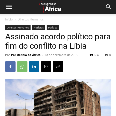
Início
Direitos Humanos
Direitos Humanos
Notícias
Política
Assinado acordo político para
fim do conflito na Líbia
Por
Por Dentro da África
-
18 de dezembro de 2015
637
0