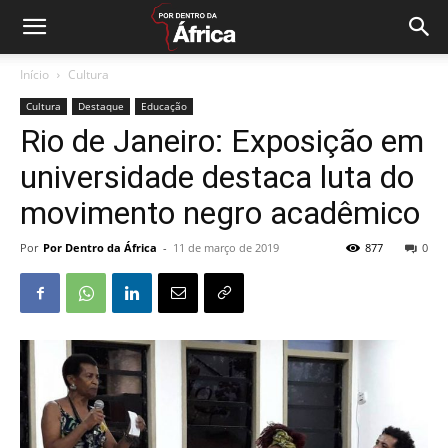
Início
Cultura
Cultura
Destaque
Educação
Rio de Janeiro: Exposição em
universidade destaca luta do
movimento negro acadêmico
Por
Por Dentro da África
-
11 de março de 2019
877
0