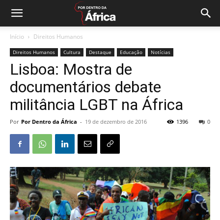
Início
Direitos Humanos
Direitos Humanos
Cultura
Destaque
Educação
Notícias
Lisboa: Mostra de
documentários debate
militância LGBT na África
Por
Por Dentro da África
-
19 de dezembro de 2016
1396
0