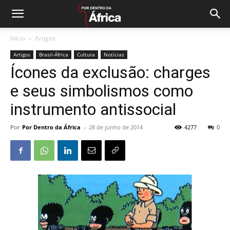
Início
Artigos
Artigos
Brasil-África
Cultura
Notícias
Ícones da exclusão: charges
e seus simbolismos como
instrumento antissocial
Por
Por Dentro da África
-
28 de junho de 2014
4277
0