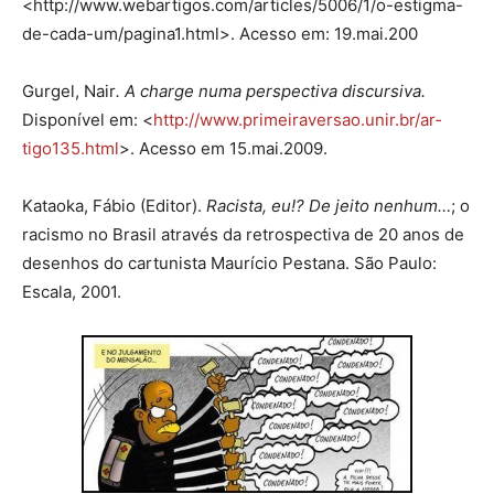
<http://www.webartigos.com/articles/5006/1/o-estigma-
de-cada-um/pagina1­.ht­ml­>. Acesso em: 19.mai.200
Gurgel, Nair
. A charge numa perspectiva discursiva
.
Disponível em: <
http://www.primei­ra­versao.unir.br/ar­
tigo135.html
>. Acesso em 15.mai.2009.
Kataoka, Fábio (Editor).
Racista, eu!? De jeito nenhum…
; o
racismo no Brasil através da retrospectiva de 20 anos de
desenhos do cartunista Maurício Pestana. São Paulo:
Escala, 2001.