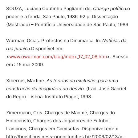
SOUZA, Luciana Coutinho Pagliarini de.
Charge política:
o
poder e a fenda. São Paulo, 1986. 92 p. Dissertação
(Mestrado) – Pontifícia Universidade de São Paulo, 1986
Wurman, Osias. Protestos na Dinamarca. In:
Notícias da
rua judaica
.Disponível em:
<
www.owurman.com/blog/index_17_02_08.htm
>. Acesso
em : 15.mai.2009.
Xiberras, Martine.
As teorias da exclusão: para uma
construção do imaginário do desvio
. (trad. José Gabriel
do Rego). Lisboa: Instituto Piaget, 1993.
Zimermann, Cris. Charges de Maomé, Charges do
Holocausto, Charges dos Jogadores de Futubol
Iranianos, Charges em Camisetas. Disponível em: <
http://brasil.business-opportu­nities.biz/2006/02/13/>.