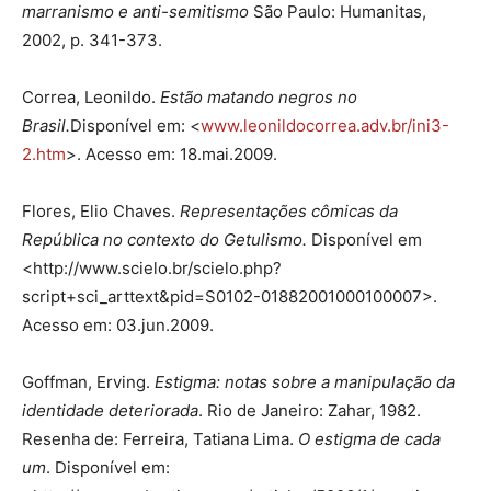
marranismo e anti-semitismo
São Paulo: Humanitas,
2002, p. 341-373.
Correa, Leonildo.
Estão matando negros no
Brasil.
Disponível em: <
www.leonildo­cor­rea.adv.br/ini3-
2.htm
>. Acesso em: 18.mai.2009.
Flores, Elio Chaves.
Representações cômicas da
República no contexto do Getulismo.
Disponível em
<http://www.scielo.br/scielo.php?
script+sci_arttext&pid=S0102-01882001000100007>.
Acesso em: 03.jun.2009.
Goffman, Erving.
Estigma: notas sobre a manipulação da
identidade deteriorada
. Rio de Janeiro: Zahar, 1982.
Resenha de: Ferreira, Tatiana Lima.
O estigma de cada
um
. Disponível em: