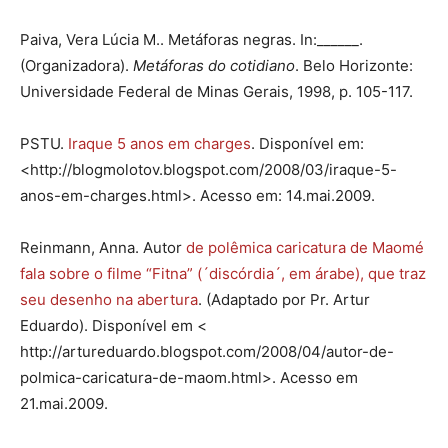
Paiva, Vera Lúcia M.. Metáforas negras. In:______.
(Organizadora).
Metáforas do cotidiano
. Belo Horizonte:
Universidade Federal de Minas Gerais, 1998, p. 105-117.
PSTU.
Iraque 5 anos em charges
. Disponível em:
<http://blogmolo­tov.blog­spot.com/2008/­03/­i­ra­que-5-
anos-em-charges.html>. Acesso em: 14.mai.2009.
Reinmann, Anna. Autor
de polêmica caricatura de Maomé
fala sobre o filme “Fitna” (´dis­cór­dia´, em árabe), que traz
seu desenho na abertura
. (Adaptado por Pr. Artur
Eduardo). Dis­ponível em <
http://artureduardo.blogspot.com/2008/04/autor-de-
polmica-carica­tu­ra-de-maom.html>. Acesso em
21.mai.2009.