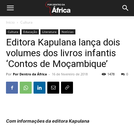
Início
Cultura
Cultura
Educação
Literatura
Notícias
Editora Kapulana lança dois
volumes dos livros infantis
‘Contos de Moçambique’
Por
Por Dentro da África
-
16 de fevereiro de 2018
1478
0
Com informações da editora Kapulana