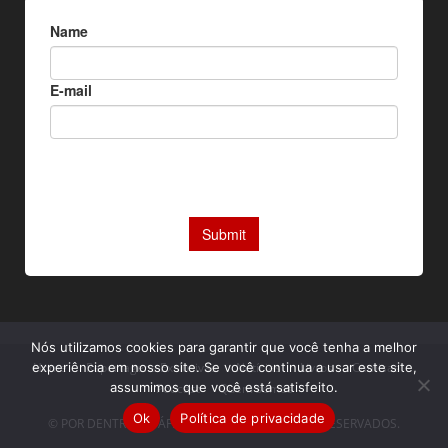
Nós utilizamos cookies para garantir que você tenha a melhor
Home
Reportagens Exclusivas
Notícias
Livros
Camisas
experiência em nosso site. Se você continua a usar este site,
assumimos que você está satisfeito.
Podcast
Quem somos
Ok
Política de privacidade
© POR DENTRO DA ÁFRICA. TODOS OS DIREITOS RESERVADOS.