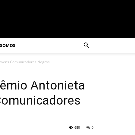
 SOMOS
 Jovens Comunicadores Negros...
Prêmio Antonieta
 Comunicadores
680
0