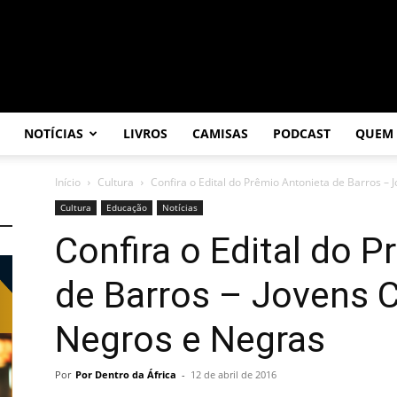
NOTÍCIAS
LIVROS
CAMISAS
PODCAST
QUEM
Início
Cultura
Confira o Edital do Prêmio Antonieta de Barros –
Cultura
Educação
Notícias
Confira o Edital do 
de Barros – Jovens
Negros e Negras
Por
Por Dentro da África
-
12 de abril de 2016