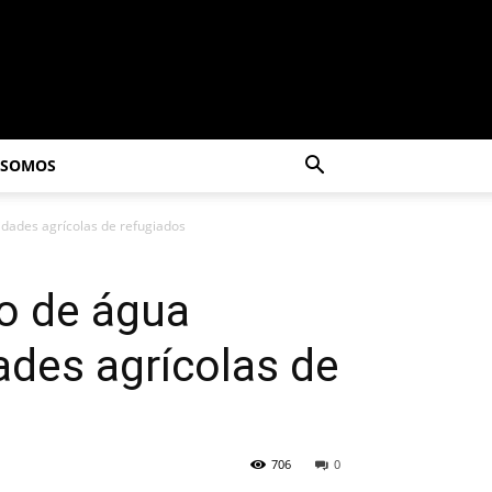
 SOMOS
dades agrícolas de refugiados
o de água
des agrícolas de
706
0