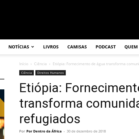
NOTÍCIAS
LIVROS
CAMISAS
PODCAST
QUEM
Início
Ciência
Etiópia: Fornecimento de água transforma comuni
Ciência
Direitos Humanos
Etiópia: Forneciment
transforma comunida
refugiados
Por
Por Dentro da África
-
30 de dezembro de 2018