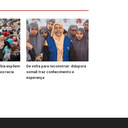
Líbia expõem
De volta para reconstruir: diáspora
mocracia
somali traz conhecimento e
esperança