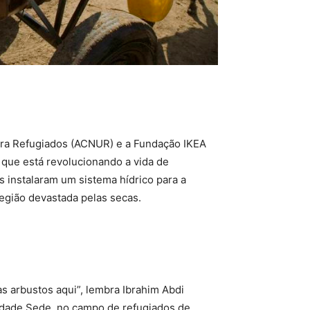
ara Refugiados (ACNUR) e a Fundação IKEA
ue está revolucionando a vida de
es instalaram um sistema hídrico para a
região devastada pelas secas.
as arbustos aqui”, lembra Ibrahim Abdi
idade Sede, no campo de refugiados de