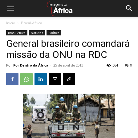
Início
Brasil-África
Brasil-África
Notícias
Política
General brasileiro comandará
missão da ONU na RDC
Por
Por Dentro da África
-
25 de abril de 2013
564
0