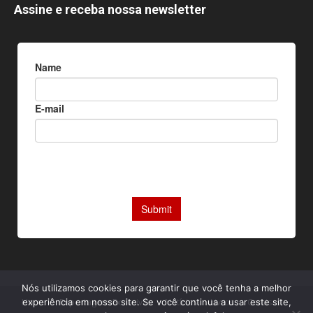
Assine e receba nossa newsletter
Nós utilizamos cookies para garantir que você tenha a melhor
Home
Reportagens Exclusivas
Notícias
Livros
Camisas
experiência em nosso site. Se você continua a usar este site,