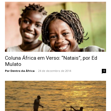
Coluna África em Verso: “Natais”, por Ed
Mulato
Por Dentro da África
-
24 de dezembro de 2014
0