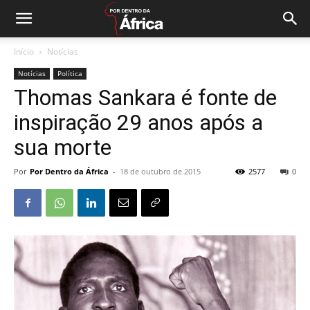
Início
Notícias
Notícias
Política
Thomas Sankara é fonte de
inspiração 29 anos após a
sua morte
Por
Por Dentro da África
-
18 de outubro de 2015
2577
0