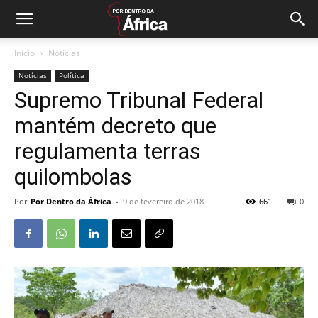
Início
Notícias
Notícias
Política
Supremo Tribunal Federal
mantém decreto que
regulamenta terras
quilombolas
Por
Por Dentro da África
-
9 de fevereiro de 2018
661
0