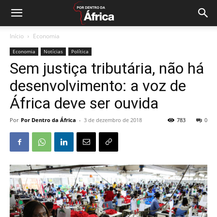
Início
Economia
Economia
Notícias
Política
Sem justiça tributária, não há
desenvolvimento: a voz de
África deve ser ouvida
Por
Por Dentro da África
-
3 de dezembro de 2018
783
0