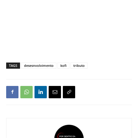
TAGS
desesnvolvimento
kofi
tributo