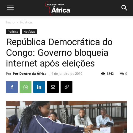
Início
Política
Política
Notícias
República Democrática do
Congo: Governo bloqueia
internet após eleições
Por
Por Dentro da África
-
4 de janeiro de 2019
1842
0