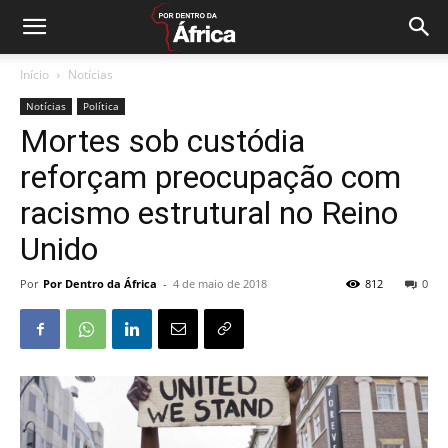
Início
Notícias
Notícias
Política
Mortes sob custódia
reforçam preocupação com
racismo estrutural no Reino
Unido
Por
Por Dentro da África
-
4 de maio de 2018
812
0