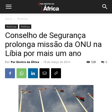
Início
Notícias
Notícias
Política
Conselho de Segurança
prolonga missão da ONU na
Líbia por mais um ano
Por
Por Dentro da África
-
18 de março de 2014
528
0