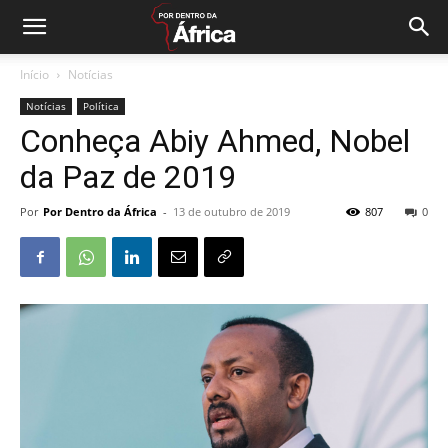
Início
Notícias
Notícias
Política
Conheça Abiy Ahmed, Nobel
da Paz de 2019
Por
Por Dentro da África
-
13 de outubro de 2019
807
0