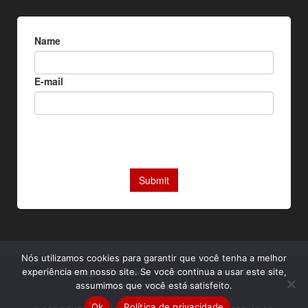
Nós utilizamos cookies para garantir que você tenha a melhor
Home
Reportagens Exclusivas
Notícias
Livros
Camisas
experiência em nosso site. Se você continua a usar este site,
assumimos que você está satisfeito.
Podcast
Quem somos
Ok
Política de privacidade