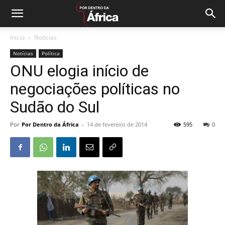
Início
Notícias
Notícias
Política
ONU elogia início de
negociações políticas no
Sudão do Sul
Por
Por Dentro da África
-
14 de fevereiro de 2014
595
0