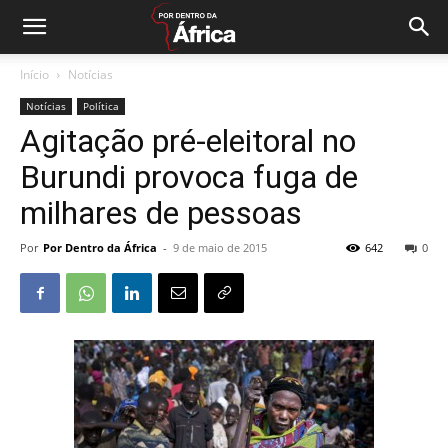
Início
Notícias
Notícias
Política
Agitação pré-eleitoral no
Burundi provoca fuga de
milhares de pessoas
Por
Por Dentro da África
-
9 de maio de 2015
642
0