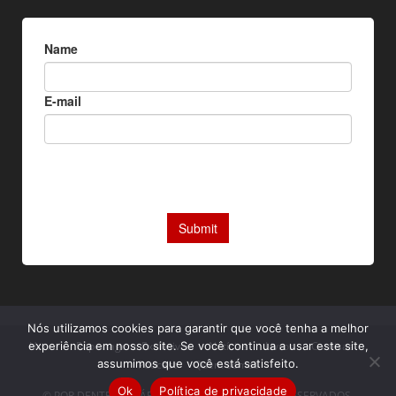
Nós utilizamos cookies para garantir que você tenha a melhor
Home
Reportagens Exclusivas
Notícias
Livros
Camisas
experiência em nosso site. Se você continua a usar este site,
assumimos que você está satisfeito.
Podcast
Quem somos
Ok
Política de privacidade
© POR DENTRO DA ÁFRICA. TODOS OS DIREITOS RESERVADOS.