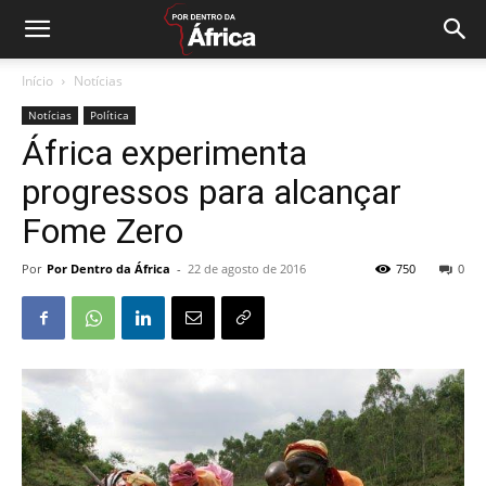
Início
Notícias
Notícias
Política
África experimenta
progressos para alcançar
Fome Zero
Por
Por Dentro da África
-
22 de agosto de 2016
750
0