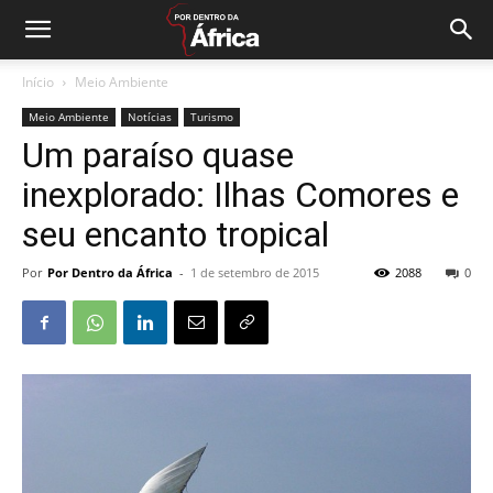
Início
Meio Ambiente
Meio Ambiente
Notícias
Turismo
Um paraíso quase
inexplorado: Ilhas Comores e
seu encanto tropical
Por
Por Dentro da África
-
1 de setembro de 2015
2088
0