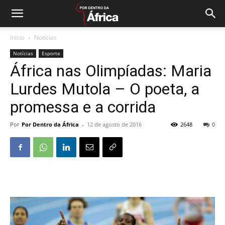
Início
Notícias
Notícias
Esporte
África nas Olimpíadas: Maria
Lurdes Mutola – O poeta, a
promessa e a corrida
Por
Por Dentro da África
-
12 de agosto de 2016
2648
0