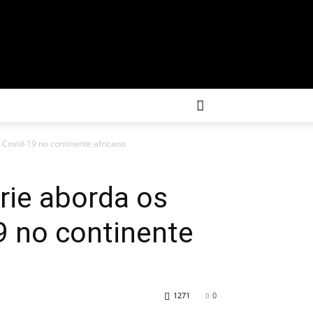
 Covid-19 no continente africano
rie aborda os
9 no continente
1271
0