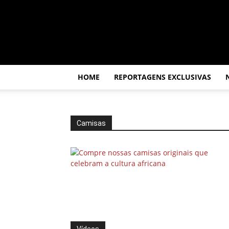
Por
dentro
da
África
HOME
REPORTAGENS EXCLUSIVAS
Camisas