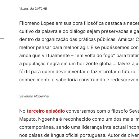
Vozes da UNILAB
Filomeno Lopes em sua obra filosófica destaca a neces
cultivo da palavra e do diálogo sejam preservadas e g
dentro da organização das práticas públicas. Amílcar 
melhor pensar para melhor agir. E se pudéssemos cons
ainda que virtualmente – “em volta do fogo” para trat
a população negra em um horizonte global… talvez aj
fértil para quem deve inventar e fazer brotar o futur
conhecimento e sabedoria construindo e redescrevend
Severino Ngoenha
No
terceiro episódio
conversamos com o filósofo Sev
Maputo, Ngoenha é reconhecido como um dos mais impo
contemporânea, sendo uma liderança intelectual incont
nos países de língua oficial portuguesa. Autor de dive