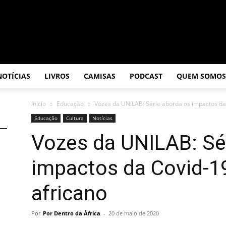
NOTÍCIAS
LIVROS
CAMISAS
PODCAST
QUEM SOMOS
Início
Educação
Vozes da UNILAB: Série aborda os impactos da
Educação
Cultura
Notícias
Vozes da UNILAB: Sé
impactos da Covid-1
africano
Por
Por Dentro da África
-
20 de maio de 2020